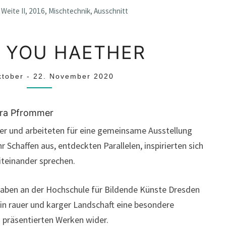
eite II, 2016, Mischtechnik, Ausschnitt
THANK
 YOU HAETHER
YOU
HAETHER
ktober
-
22. November 2020
ara Pfrommer
er und arbeiteten für eine gemeinsame Ausstellung
 Schaffen aus, entdeckten Parallelen, inspirierten sich
iteinander sprechen.
ben an der Hochschule für Bildende Künste Dresden
 in rauer und karger Landschaft eine besondere
en präsentierten Werken wider.